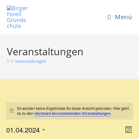
Menü
Veranstaltungen
>
Veranstaltungen
Es wurden keine Ergebnisse für diese Ansicht gefunden. Hier geht
H
es zu den
nächsten bevorstehenden Veranstaltungen
.
i
n
01.04.2024
A
V
w
M
e
e
D
n
i